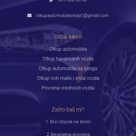
otkupautomobilasrbija1@gmail.com
Ostali linkovi
Otkup automobila
Otkup havarisanih vozila
Otkup automobila sa lizinga
Otkup svih marki i vrsta vozila
Procena vrednosti vozila
Zašto baš mi?
1. Brzi izlazak na teren
2. Besplatna procena