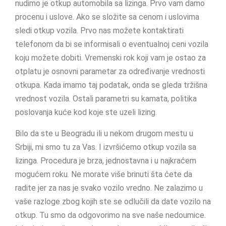
nudimo je otkup automobila sa lizinga. Prvo vam damo
procenu i uslove. Ako se složite sa cenom i uslovima
sledi otkup vozila. Prvo nas možete kontaktirati
telefonom da bi se informisali o eventualnoj ceni vozila
koju možete dobiti. Vremenski rok koji vam je ostao za
otplatu je osnovni parametar za određivanje vrednosti
otkupa. Kada imamo taj podatak, onda se gleda tržišna
vrednost vozila. Ostali parametri su kamata, politika
poslovanja kuće kod koje ste uzeli lizing.
Bilo da ste u Beogradu ili u nekom drugom mestu u
Srbiji, mi smo tu za Vas. I izvršićemo otkup vozila sa
lizinga. Procedura je brza, jednostavna i u najkraćem
mogućem roku. Ne morate više brinuti šta ćete da
radite jer za nas je svako vozilo vredno. Ne zalazimo u
vaše razloge zbog kojih ste se odlučili da date vozilo na
otkup. Tu smo da odgovorimo na sve naše nedoumice.