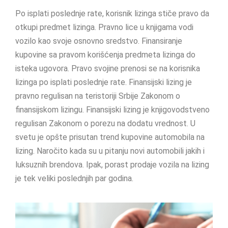
Po isplati poslednje rate, korisnik lizinga stiče pravo da
otkupi predmet lizinga. Pravno lice u knjigama vodi
vozilo kao svoje osnovno sredstvo. Finansiranje
kupovine sa pravom korišćenja predmeta lizinga do
isteka ugovora. Pravo svojine prenosi se na korisnika
lizinga po isplati poslednje rate. Finansijski lizing je
pravno regulisan na teristoriji Srbije Zakonom o
finansijskom lizingu. Finansijski lizing je knjigovodstveno
regulisan Zakonom o porezu na dodatu vrednost. U
svetu je opšte prisutan trend kupovine automobila na
lizing. Naročito kada su u pitanju novi automobili jakih i
luksuznih brendova. Ipak, porast prodaje vozila na lizing
je tek veliki poslednjih par godina.