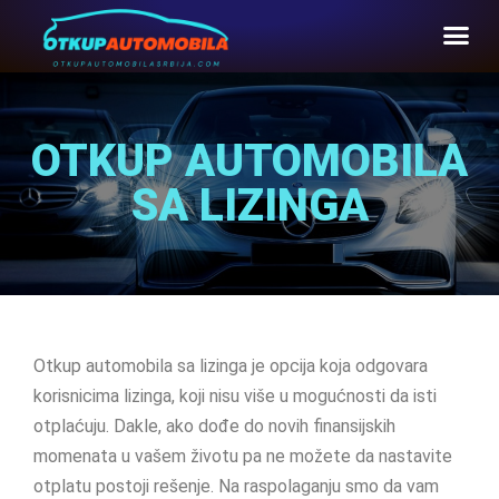
OTKUP AUTOMOBILA
SA LIZINGA
Otkup automobila sa lizinga je opcija koja odgovara
korisnicima lizinga, koji nisu više u mogućnosti da isti
otplaćuju. Dakle, ako dođe do novih finansijskih
momenata u vašem životu pa ne možete da nastavite
otplatu postoji rešenje. Na raspolaganju smo da vam