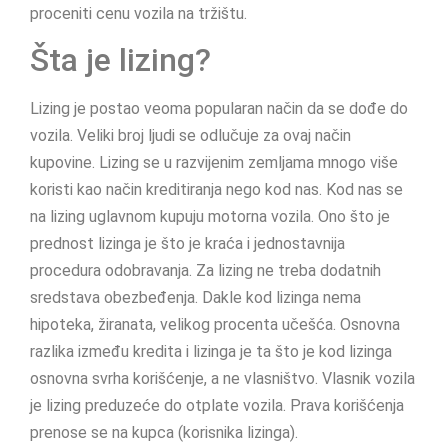
proceniti cenu vozila na tržištu.
Šta je lizing?
Lizing je postao veoma popularan način da se dođe do
vozila. Veliki broj ljudi se odlučuje za ovaj način
kupovine. Lizing se u razvijenim zemljama mnogo više
koristi kao način kreditiranja nego kod nas. Kod nas se
na lizing uglavnom kupuju motorna vozila. Ono što je
prednost lizinga je što je kraća i jednostavnija
procedura odobravanja. Za lizing ne treba dodatnih
sredstava obezbeđenja. Dakle kod lizinga nema
hipoteka, žiranata, velikog procenta učešća. Osnovna
razlika između kredita i lizinga je ta što je kod lizinga
osnovna svrha korišćenje, a ne vlasništvo. Vlasnik vozila
je lizing preduzeće do otplate vozila. Prava korišćenja
prenose se na kupca (korisnika lizinga).