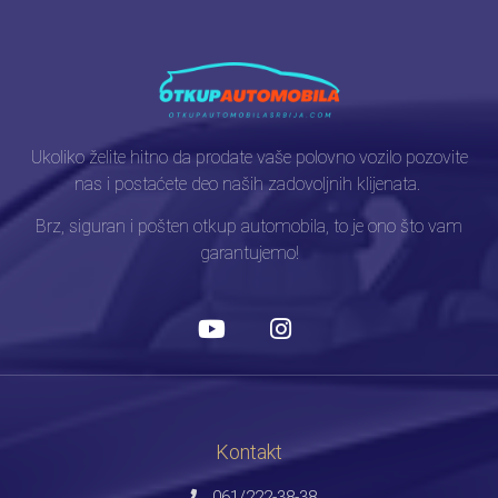
Ukoliko želite hitno da prodate vaše polovno vozilo pozovite
nas i postaćete deo naših zadovoljnih klijenata.
Brz, siguran i pošten otkup automobila, to je ono što vam
garantujemo!
Kontakt
061/222-38-38