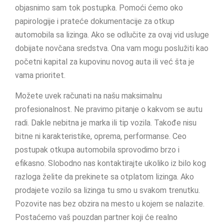
objasnimo sam tok postupka. Pomoći ćemo oko
papirologije i prateće dokumentacije za otkup
automobila sa lizinga. Ako se odlučite za ovaj vid usluge
dobijate novčana sredstva. Ona vam mogu poslužiti kao
početni kapital za kupovinu novog auta ili već šta je
vama prioritet.
Možete uvek računati na našu maksimalnu
profesionalnost. Ne pravimo pitanje o kakvom se autu
radi. Dakle nebitna je marka ili tip vozila. Takođe nisu
bitne ni karakteristike, oprema, performanse. Ceo
postupak otkupa automobila sprovodimo brzo i
efikasno. Slobodno nas kontaktirajte ukoliko iz bilo kog
razloga želite da prekinete sa otplatom lizinga. Ako
prodajete vozilo sa lizinga tu smo u svakom trenutku.
Pozovite nas bez obzira na mesto u kojem se nalazite.
Postaćemo vaš pouzdan partner koji će realno