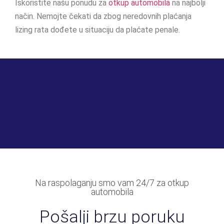
Iskoristite našu ponudu za
otkup automobila
na najbolji
način. Nemojte čekati da zbog neredovnih plaćanja
lizing rata dođete u situaciju da plaćate penale.
Na raspolaganju smo vam 24/7 za otkup
automobila
Pošalji brzu poruku